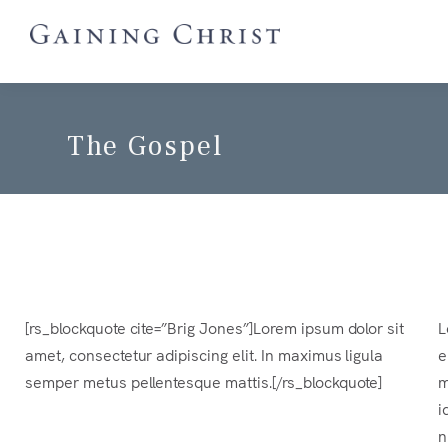
The Gospel
[rs_blockquote cite=”Brig Jones”]Lorem ipsum dolor sit
L
amet, consectetur adipiscing elit. In maximus ligula
e
semper metus pellentesque mattis.[/rs_blockquote]
m
i
n