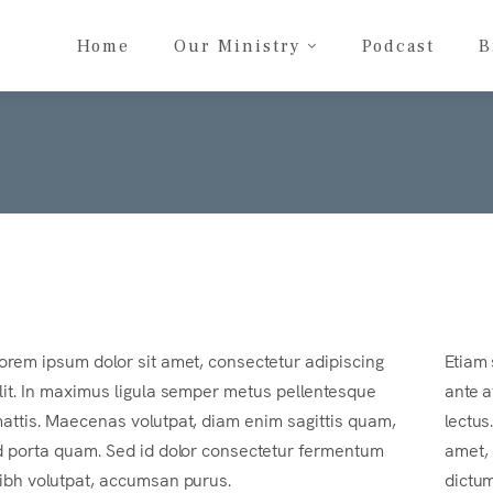
Home
Our Ministry
Podcast
B
orem ipsum dolor sit amet, consectetur adipiscing
Etiam 
lit. In maximus ligula semper metus pellentesque
ante a
attis. Maecenas volutpat, diam enim sagittis quam,
lectus
d porta quam. Sed id dolor consectetur fermentum
amet, 
ibh volutpat, accumsan purus.
dictu